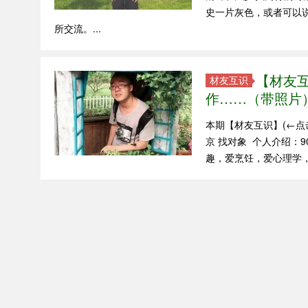
史一片灰色，或者可以
所交流。...
【材友互
材友互识
作……（带照片
本期【材友互识】(←点击
京 找对象 个人介绍：9
趣，爱烹饪，爱心理学，