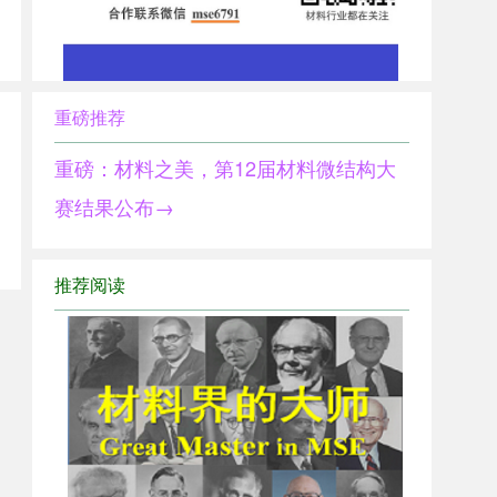
重磅推荐
重磅：材料之美，第12届材料微结构大
赛结果公布→
推荐阅读
1