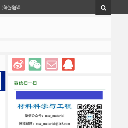
润色翻译
微信扫一扫
1
爱