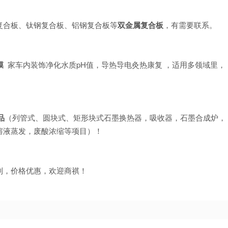
复合板、钛钢复合板、铝钢复合板等
双金属复合板
，有需要联系。
膜
家车内装饰净化水质pH值，导热导电灸热康复 ，适用多领域里，
品
（列管式、圆块式、矩形块式石墨换热器，吸收器，石墨合成炉，
溶液蒸发，废酸浓缩等项目）！
制，价格优惠，欢迎商祺！