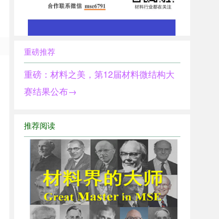
重磅推荐
重磅：材料之美，第12届材料微结构大
赛结果公布→
推荐阅读
1