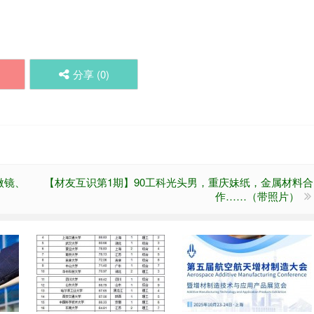
分享 (
0
)
微镜、
【材友互识第1期】90工科光头男，重庆妹纸，金属材料合
作……（带照片）