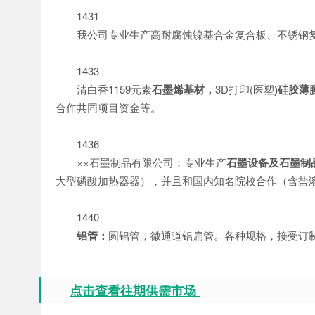
1431
我公司专业生产高耐腐蚀镍基合金复合板、不锈钢
1433
清白香1159元素
石墨烯基材，
3D打印(医塑
)硅胶薄
合作共同项目资金等。
1436
××石墨制品有限公司：专业生产
石墨设备及石墨制
大型磷酸加热器器），并且和国内知名院校合作（含盐
1440
铝管：
圆铝管，微通道铝扁管。各种规格，接受订
点击查看往期供需市场