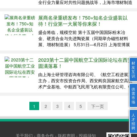
全行业力量应对共性问题挑战等，上海市增材制造
协会拟于2023年10月19—20日在上海举办第三届
航空航天增材制造大会。 现面向航空航天领域从
展商名录重磅发布！750+知名企业盛装以
事增材制造的各科研院所科技工作者、高等院...
待！行业第一大展等你来探！
盛会将临，规模空前 第十五届中国国际粉末冶
金、硬质合金与先进陶瓷展（同期举办磁性材料
展、增材制造展） 5月31日—6月2日 上海世博展
览馆 展览规模创历史新高，展示面积40,000平方
米，中外展商750多家，参展品牌1,200多个，专
2023第十二届中国航空工业国际论坛在西安
业媒体100多家，8大高品质论坛共有主题...
材
圆满落幕！
友
互
由上海士研管理咨询有限公司、《航空工程进展》
识
主办，西安市投资合作局、西安阎良国家航空高技
术产业基地、中航西飞民用飞机有限责任公司、中
供
国航空学会结构与强度分会、中国航空学会预测与
需
市
健康管理分会、陕西省航空学会、江西省航空学
场
会、上海市无人机产业协会协办的“2023第十二届
1
2
3
4
5
下一页
中国航空工业国...
人
才
招
聘
关于我们
-
商务合作
-
版权声明
-
投稿须知