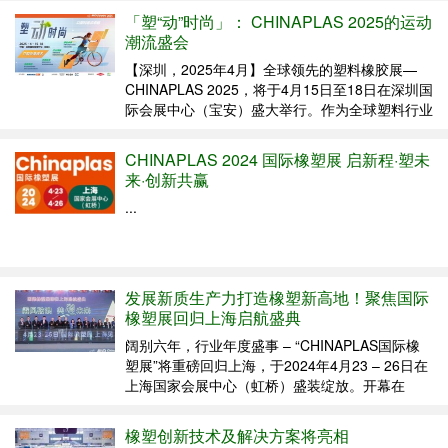
2025年4月15至18日在深圳国际会展中心（宝
「塑“动”时尚」： CHINAPLAS 2025的运动
安）重磅启幕。从先进材料的创新成果到智...
潮流盛会
【深圳，2025年4月】全球领先的塑料橡胶展—
CHINAPLAS 2025，将于4月15日至18日在深圳国
际会展中心（宝安）盛大举行。作为全球塑料行业
的风向标，展会将汇聚全球顶尖技术、创新材料和
先进制造方案，吸引众多行业领袖、专家及企业，
CHINAPLAS 2024 国际橡塑展 启新程·塑未
共同探讨塑料科技的未来趋势。 近年来，环...
来·创新共赢
...
发展新质生产力打造橡塑新高地！聚焦国际
橡塑展回归上海启航盛典
阔别六年，行业年度盛事 – “CHINAPLAS国际橡
塑展”将重磅回归上海，于2024年4月23 – 26日在
上海国家会展中心（虹桥）盛装绽放。开幕在
即，“国际橡塑展回归上海启航盛典”3月28日在上
海举办，线下160多位业界代表以及线上超过
橡塑创新技术及解决方案将亮相
10,000位行...