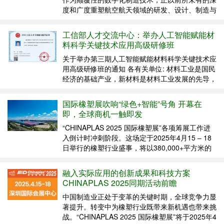
度和广度重塑航空航天领域的研发、设计、制造与
保障模式。其在实现复杂结构轻量化、功能集成
化、缩短研制周期、降低制造成本、提升装备性能
工信部人才交流中心：举办人工智能赋能材
以及实现按需制造等方面展现出巨大潜力，已成为
料科学关键技术应用高级研修班
推动...
关于举办第三期人工智能赋能材料科学关键技术应
用高级研修班的通知 各有关单位: 材料工业是国民
经济的基础产业，新材料是材料工业发展的先导，
人工智能与材料科学的结合应用已经成为推动科技
创新和工业进步的重要力量。为重塑材料科学研究
国际橡塑展吹响“绿色+智能”号角 开幕在
新范式，推动人工智能+材料科学交叉型复合人才
即，全球商机一触即发
培养，我中心...
“CHINAPLAS 2025 国际橡塑展”各项筹展工作进
入倒计时冲刺阶段。这场定于2025年4月15 – 18
日举行的橡塑行业盛事，将以380,000+平方米的
恢弘声场，携手超过4,500家优质展商，在深圳国
际会展中心（宝安）全馆的19个展厅内，掀起产
融入实际应用的创新成果和科技方案
业变革的声浪。围绕四大焦点...
CHINAPLAS 2025同期活动前瞻
中国制造业正处于变革的关键时期，全球竞争力显
著提升。转变中为橡塑行业既带来新机遇也带来挑
战。“CHINAPLAS 2025 国际橡塑展”将于2025年4