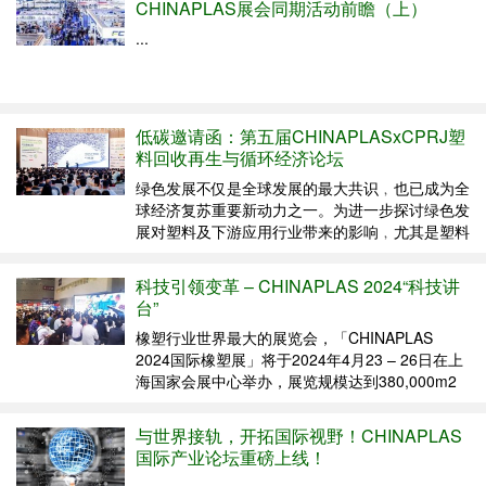
CHINAPLAS展会同期活动前瞻（上）
...
低碳邀请函：第五届CHINAPLASxCPRJ塑
料回收再生与循环经济论坛
绿色发展不仅是全球发展的最大共识﹐也已成为全
球经济复苏重要新动力之一。为进一步探讨绿色发
展对塑料及下游应用行业带来的影响﹐尤其是塑料
回收再生与循环经济如何推进产业升级与高品质发
展﹐全球领先国际橡塑展CHINAPLAS（2024年4
科技引领变革 – CHINAPLAS 2024“科技讲
月23-26日，上海，国家会展中心）将推出重磅同
台”
期...
橡塑行业世界最大的展览会，「CHINAPLAS
2024国际橡塑展」将于2024年4月23 – 26日在上
海国家会展中心举办，展览规模达到380,000m2
。本届展会以“启新程 ‧塑未来 ‧创新共赢”为主题，
汇聚4,000+家来自世界各地的科技创新型供应
与世界接轨，开拓国际视野！CHINAPLAS
商，展示海量...
国际产业论坛重磅上线！