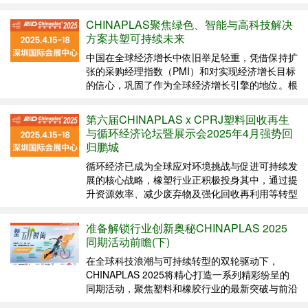
月15日至18日在深圳国际会展中心（宝安）盛大
上演，当中一连串同期活动将全面反映行业的演
CHINAPLAS聚焦绿色、智能与高科技解决
变，聚焦可持续发展与创新，云集行业领袖，...
方案共塑可持续未来
中国在全球经济增长中依旧举足轻重，凭借保持扩
张的采购经理指数（PMI）和对实现经济增长目标
的信心，巩固了作为全球经济增长引擎的地位。根
据中国国家统计局数据，2024年11月份中国制造
业PMI达到50.3%，连续三个月上升，显示制造业
第六届CHINAPLAS x CPRJ塑料回收再生
扩张步伐加快。 在当前良好势头基础上，“CHIN...
与循环经济论坛暨展示会2025年4月强势回
归鹏城
循环经济已成为全球应对环境挑战与促进可持续发
展的核心战略，橡塑行业正积极投身其中，通过提
升资源效率、减少废弃物及强化回收再利用等转型
举措，为循环经济贡献力量。近年来，橡塑产业链
上下游企业紧密合作，加速循环经济转型步伐。
准备解锁行业创新奥秘CHINAPLAS 2025
为顺应塑料回收再生与循环经济的趋势及满足行业
同期活动前瞻(下)
的需求， 由CH...
在全球科技浪潮与可持续转型的双轮驱动下，
CHINAPLAS 2025将精心打造一系列精彩纷呈的
同期活动，聚焦塑料和橡胶行业的最新突破与前沿
趋势。“CHINAPLAS 2025 国际橡塑展”即将于