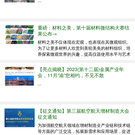
...
重磅：材料之美，第十届材料微结构大赛结
果公布→
材料之美不仅体现在宏观，也表现在其微观组织。
为了让更多材料人欣赏到美轮美奂的材料组织，培
养探索微观世界的兴趣，提高仪器使用水平与艺术
鉴赏能力，材料科学与工程微信公众号、材料科学
网继续举办第十届材料微结构大赛。 大赛历程：
【亮点揭晓】2023(第十二届)金属产业年
征稿阶段(点击查看)共收来自国内外113家单位，
会，11月”渝”您相约，不见不散
4...
...
【征文通知】第三届航空航天增材制造大会
征文通知
为加强航空航天领域在增材制造全产业链和技术链
等方面的广泛交流，拓展新需求和应用场景，促进