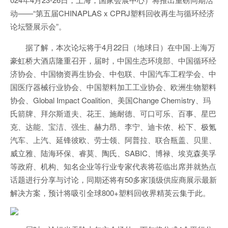
动——“第五届CHINAPLAS x CPRJ塑料回收再生与循环经济
论坛暨展示会”。
据了解，本次论坛将于4月22日（地球日）在中国·上海万
豪虹桥大酒店隆重召开，届时，中国生态环境部、中国循环经
济协会、中国物资再生协会、中包联、中国汽车工程学会、中
国医疗器械行业协会、中国塑料加工工业协会、欧洲生物塑料
协会、Global Impact Coalition、美国Change Chemistry、玛
氏箭牌、拜尔斯道夫、花王、施耐德、可口可乐、百事、星巴
克、达能、宝洁、强生、赫力昂、李宁、迪卡侬、松下、极氪
汽车、上汽、延锋彼欧、劳士领、阿普拉、联合瓶盖、贝里、
威立雅、陆海环保、睿莫、陶氏、SABIC、博禄、埃克森美孚
等政府、机构、知名企业等行业专家代表将莅临出席并就热点
话题进行分享与讨论，同期还将有50多家顶级供应商展示最新
解决方案，预计将吸引全球800+塑料回收界精英云集于此。