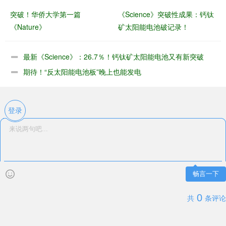
突破！华侨大学第一篇
《Science》突破性成果：钙钛
《Nature》
矿太阳能电池破记录！
最新《Science》：26.7％！钙钛矿太阳能电池又有新突破
期待！“反太阳能电池板”晚上也能发电
登录
畅言一下
0
共
条评论