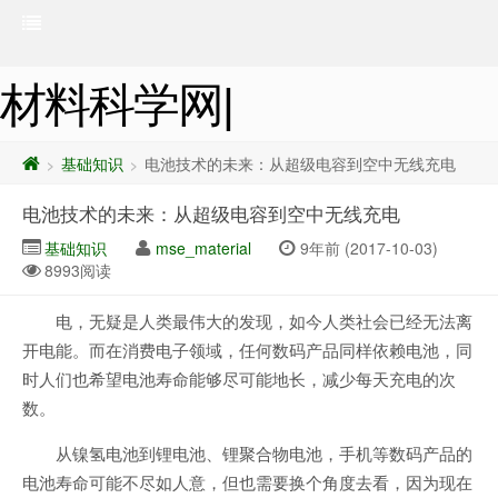
材料科学网|
基础知识
电池技术的未来：从超级电容到空中无线充电
>
>
电池技术的未来：从超级电容到空中无线充电
基础知识
mse_material
9年前 (2017-10-03)
8993阅读
电，无疑是人类最伟大的发现，如今人类社会已经无法离
开电能。而在消费电子领域，任何数码产品同样依赖电池，同
时人们也希望电池寿命能够尽可能地长，减少每天充电的次
数。
从镍氢电池到锂电池、锂聚合物电池，手机等数码产品的
电池寿命可能不尽如人意，但也需要换个角度去看，因为现在