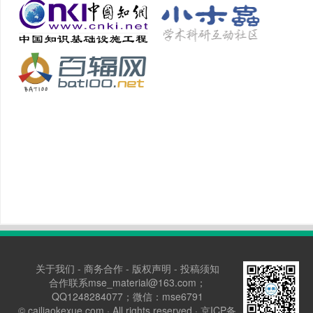
关于我们
-
商务合作
-
版权声明
-
投稿须知
合作联系mse_material@163.com；
QQ1248284077；微信：mse6791
©
cailiaokexue.com
· All rights reserved ·
京ICP备