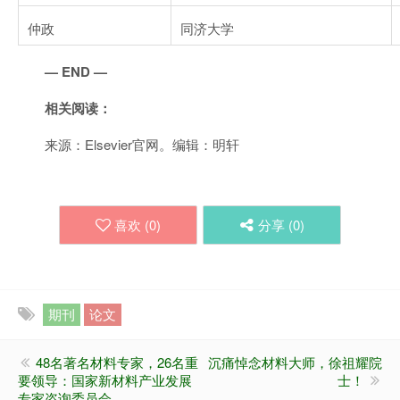
仲政
同济大学
— END —
相关阅读：
来源：Elsevier官网。编辑：明轩
喜欢 (
0
)
分享 (
0
)
期刊
论文
48名著名材料专家，26名重
沉痛悼念材料大师，徐祖耀院
要领导：国家新材料产业发展
士！
专家咨询委员会