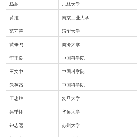
杨柏
吉林大学
黄维
南京工业大学
范守善
清华大学
黄争鸣
同济大学
李玉良
中国科学院
王文中
中国科学院
朱英杰
中国科学院
王忠胜
复旦大学
吴季怀
华侨大学
钟志远
苏州大学