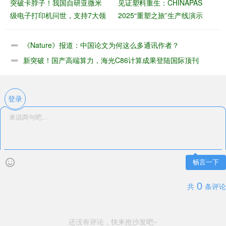
突破卡脖子！我国自研亚微米
见证塑料重生：CHINAPAS
级电子打印机问世，支持7大领
2025“重塑之旅”生产线演示
域应用，良率99%+
《Nature》报道：中国论文为何这么多通讯作者？
新突破！国产高端算力，海光C86计算成果登陆国际顶刊
登录
畅言一下
0
共
条评论
还没有评论，快来抢沙发吧~