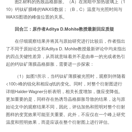
图2.材料的热致晶格膨胀。（A）在黑暗中加热玻璃上（1
10）钙钛矿膜峰的WAXS数据；（B，C）温度与光照时间与
WAXS图谱的峰值位置的关系。
回合三：原作者Aditya D.Mohite教授最新回应质疑
在仔细观察结果并将其与原始研究进行比较后，作者指出
了不同于原始论文和Aditya D. Mohite教授最新评论中均未指出
的四点关键性差异，从而就意味着并不是由单一的光或者热引
起的钙钛矿薄膜晶格膨胀，需要进一步探索：
（1）如图1所示，当钙钛矿薄膜被光照时，观察到伴随着
<100>峰的锐化和相应q纸的变化。同时，对整个衍射图进行
详细Halder-Wagner分析表明，相关长度增加，微应变降低。
更加重要的是，同样存在热诱导晶格膨胀导致的结果，这与原
始论文中的观察结果不同，因此，评估加热和照明对整个衍射
图样的变宽效果可能至关重要。此外，不应仅在一个峰上研究
温度和照明效果，而是应该在整个衍射图上进行评估。