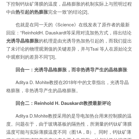
下控制钙钛矿薄膜的温度，晶格膨胀的机制实际上与照明过程
中由
热引起的热膨胀
完全一致”的结论[2]。
也就是在同一天的《Science》在线发表了原作者的最新
回应：“ReinholdH. Dauskardt等采用对流加热方式，得出结论
光诱导晶格膨胀
的机理是由光诱导热加热引起的，而我们提出
了未讨论的物理观测值的关键差异，并与Tsai 等人在原始论文
中观察到的差异不同”[3]。
回合一：光诱导晶格膨胀，而非热诱导产生的晶格膨胀
Aditya D. Mohite教授在2018年中的文章指出，光诱导晶
格膨胀，非热诱导产生的晶格膨胀。
回合二：Reinhold H. Dauskardt教授最新评论
Aditya D.Mohite教授采用的是导电加热台用来控制膜的温
度。问题在于，由于玻璃基板的隔热性，所测量的钙钛矿薄膜
温度可能与实际薄膜温度不同（图1A，B）。同时，钙钛矿薄