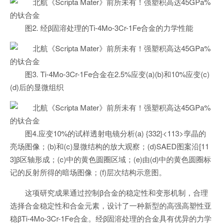
图2. 经β固溶处理的Ti-4Mo-3Cr-1Fe合金的力学性能
图3. Ti-4Mo-3Cr-1Fe合金在2.5%应变(a)(b)和10%应变(c)
(d)后的显微组织
图4.应变10%的试样透射电镜分析(a) {332}<113>孪晶的
亮场图像；(b)和(c)显微结构的放大观察；(d)SAED图案沿[11
3]β区轴形成；(c)中的黄色圆圈区域；(e)由(d)中的黄色圆圈标
记的反射所得的暗场图像；(f)层次结构示意图。
这项研究成果通过控制β合金的稳定性和变形机制，合理
选择合金稳定性和合金元素，设计了一种新型的高强高塑性亚
稳βTi-4Mo-3Cr-1Fe合金。经β固溶处理的合金具有优异的力学