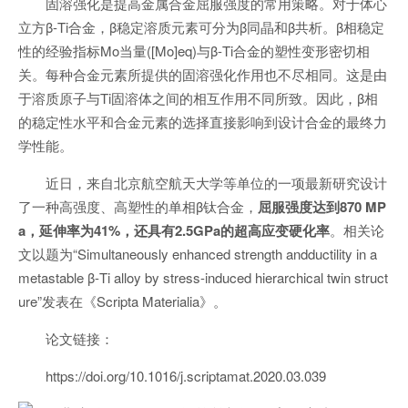
固溶强化是提高金属合金屈服强度的常用策略。对于体心
立方β-Ti合金，β稳定溶质元素可分为β同晶和β共析。β相稳定
性的经验指标Mo当量([Mo]eq)与β-Ti合金的塑性变形密切相
关。每种合金元素所提供的固溶强化作用也不尽相同。这是由
于溶质原子与Ti固溶体之间的相互作用不同所致。因此，β相
的稳定性水平和合金元素的选择直接影响到设计合金的最终力
学性能。
近日，来自北京航空航天大学等单位的一项最新研究设计
了一种高强度、高塑性的单相β钛合金，
屈服强度达到870 MP
a，延伸率为41%，还具有2.5GPa的超高应变硬化率
。相关论
文以题为“Simultaneously enhanced strength andductility in a
metastable β-Ti alloy by stress-induced hierarchical twin struct
ure”发表在《Scripta Materialia》。
论文链接：
https://doi.org/10.1016/j.scriptamat.2020.03.039