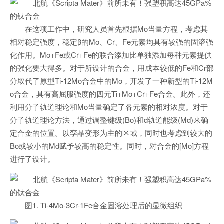
在这项工作中，研究人员首先根据Mo当量方程，考虑其
相对稳定强度，稳定β的Mo、Cr、Fe元素均具有较强的固溶强
化作用。Mo+Fe或Cr+Fe的联合添加比单独添加每种元素提供
的强化要大得多。对于所设计的合金，用成本较低的Fe和Cr部
分取代了原型Ti-12Mo合金中的Mo，开发了一种新型的Ti-12M
o合金，具有高屈服强度的四元Ti+Mo+Cr+Fe合金。此外，还
利用分子轨道理论和Mo当量确定了各元素的相对浓度。对于
分子轨道理论方法，通过调整键级(Bo)和d轨道能级(Md)来确
定合金的位置。以孪晶变形为主的区域，同时也考虑到较大的
Bo或较小的Md赋予较高的稳定性。同时，对合金的[Mo]方程
进行了设计。
图1. Ti-4Mo-3Cr-1Fe合金固溶处理后的显微组织