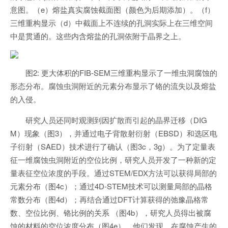
意图。（e）熔盐真实腐蚀截面图（颜色为后期添加）。（f）
三维重构显示（d）中截面上不连续的孔洞实际上在三维空间
中是贯通的。这些内含熔盐的孔洞依附于晶界之上。
图2: 更大体积的FIB-SEM三维重构显示了一维虫洞腐蚀的
形态分布。腐蚀虫洞附近的元素分布显示了铬的流失以及熔盐
的入侵。
研究人员还同时观测到因扩散而引起的晶界迁移（DIG
M）现象（图3），并通过电子背散射衍射（EBSD）和选区电
子衍射（SAED）技术进行了确认（图3c，3g）。为了定量表
征一维腐蚀虫洞附近的空位比例，研究人员开发了一种新的定
量表征空位浓度的手段。通过STEM/EDX方法可以获得局部的
元素分布（图4c）；通过4D-STEM技术可以测量局部的晶格
常数分布（图4d）；再结合通过DFT计算获得的弛豫晶格常
数、空位比例、铬比例的关系 （图4b），研究人员得出被腐
蚀的材料的空位浓度分布（图4e）。他们发现，在腐蚀产生的