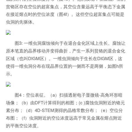
贫铬区存在空位的超富集点，其空位含量远高于平衡态下金属
在接近熔点时的空位浓度（图4f）。这些空位超富集点可能是
虫洞的先驱体。
图3: 一维虫洞腐蚀倾向于在退合金化区域上生长。腐蚀让
原本笔直的晶界移动并变得曲折，产生一系列贫铬的退合金化
区域（也叫DIGM区）。一维虫洞倾向于生长在DIGM区，这
使得一维虫洞分布在现晶界位置的一侧而不是两侧，如图h所
示。
图4：空位表征。（a）扫描透射电子显微镜-高角环形暗
场像；（b）由DFT计算得到的相图；(c )腐蚀虫洞附近的铬元
素分布；（d）4D-STEM测得的晶格常数分布；（e）空位分
布图；（f）虫洞附近的空位浓度远高于常见金属在熔点附近
的平衡空位浓度。