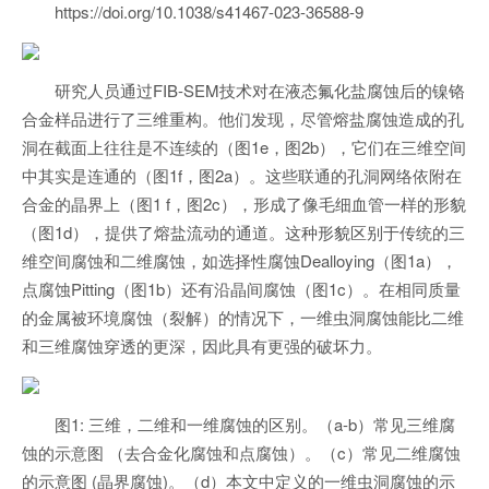
https://doi.org/10.1038/s41467-023-36588-9
研究人员通过FIB-SEM技术对在液态氟化盐腐蚀后的镍铬
合金样品进行了三维重构。他们发现，尽管熔盐腐蚀造成的孔
洞在截面上往往是不连续的（图1e，图2b），它们在三维空间
中其实是连通的（图1f，图2a）。这些联通的孔洞网络依附在
合金的晶界上（图1 f，图2c），形成了像毛细血管一样的形貌
（图1d），提供了熔盐流动的通道。这种形貌区别于传统的三
维空间腐蚀和二维腐蚀，如选择性腐蚀Dealloying（图1a），
点腐蚀Pitting（图1b）还有沿晶间腐蚀（图1c）。在相同质量
的金属被环境腐蚀（裂解）的情况下，一维虫洞腐蚀能比二维
和三维腐蚀穿透的更深，因此具有更强的破坏力。
图1: 三维，二维和一维腐蚀的区别。（a-b）常见三维腐
蚀的示意图 （去合金化腐蚀和点腐蚀）。（c）常见二维腐蚀
的示意图 (晶界腐蚀)。（d）本文中定义的一维虫洞腐蚀的示