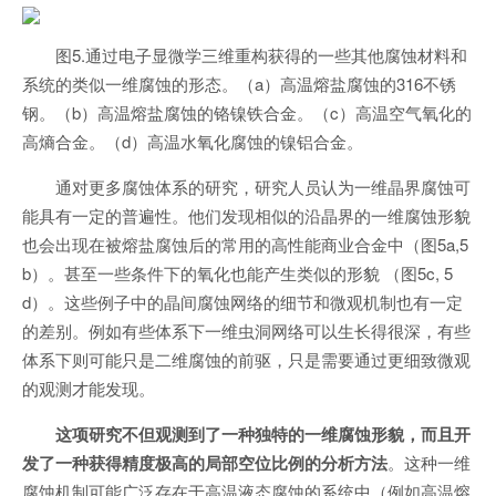
图5.通过电子显微学三维重构获得的一些其他腐蚀材料和
系统的类似一维腐蚀的形态。（a）高温熔盐腐蚀的316不锈
钢。（b）高温熔盐腐蚀的铬镍铁合金。（c）高温空气氧化的
高熵合金。（d）高温水氧化腐蚀的镍铝合金。
通对更多腐蚀体系的研究，研究人员认为一维晶界腐蚀可
能具有一定的普遍性。他们发现相似的沿晶界的一维腐蚀形貌
也会出现在被熔盐腐蚀后的常用的高性能商业合金中（图5a,5
b）。甚至一些条件下的氧化也能产生类似的形貌 （图5c, 5
d）。这些例子中的晶间腐蚀网络的细节和微观机制也有一定
的差别。例如有些体系下一维虫洞网络可以生长得很深，有些
体系下则可能只是二维腐蚀的前驱，只是需要通过更细致微观
的观测才能发现。
这项研究不但观测到了一种独特的一维腐蚀形貌，而且开
发了一种获得精度极高的局部空位比例的分析方法
。这种一维
腐蚀机制可能广泛存在于高温液态腐蚀的系统中（例如高温熔