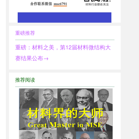
重磅推荐
重磅：材料之美，第12届材料微结构大
赛结果公布→
推荐阅读
1