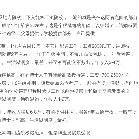
，以及地方院校，下文统称三流院校，二流的就是夹在这两者之间的部分
般毕业年龄在28左右，这是个很尴尬的年龄，该结婚了，结婚就要
三种途径：父母提供，学校提供部分，自己提供
安家费，1年左右周转房，不安排配偶工作，工资2000以下，讲师待
启动费2万左右，一年工作缓冲期，不参加岗位考核，一年后考评，
。生活滋润度，最差，甚至有可能入不敷出，年收入3-4万。
待遇越高，有的博士来了直接给副教授待遇，工资1700-2500左右
转房，1-2年缓冲期，随后参加岗位考评，一般会有博士津贴，有的地
，有的学校评定职称时承认工作以前包括博士和硕士期间发表的文
滋润度，勉强温饱，年收入4-6万。
作，年收入税后6-8万，有的提供住房，服务n年后给产权，一般有博
入校博士为副高。生活滋润度，最好。
三本与四流院校最滋润，但是职业发展最受限。