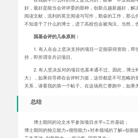
好，最好是能当会评评委的那种，创新点越新越好，解
阅读文献，流利的英文阅读与写作，勤奋的工作，那么
不知道干了什么的博士，进了高校也会被淘汰。当然，
国基会评的几条原则：
1. 有人在会上坚决支持的项目一定能获得资助，
持，即所谓非共识项目。
2. 有人坚决反对的项目也基本通不过。因此，博
大），如果你导师在会评时力挺，这些都是不可忽略的资
关系，请看我的第一个帖子。在这场死亡赛跑中，如果
总结
博士期间的论文水平参加项目水平=工作基础；
博士期间的独立能力+领悟能力+对本领域的了解=创新
工作基础+创新能力+一些运气=国家基金；