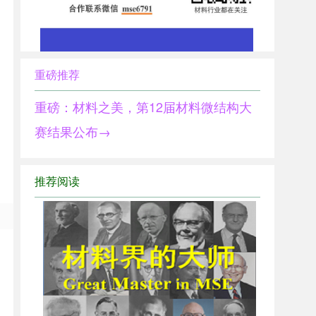
重磅推荐
重磅：材料之美，第12届材料微结构大
赛结果公布→
推荐阅读
1