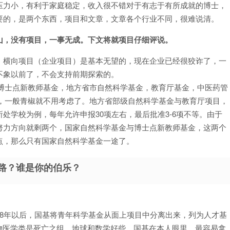
压力小，有利于家庭稳定，收入很不错对于有志于有所成就的博士，
要的，是两个东西，项目和文章，文章各个行业不同，很难说清。
山，没有项目，一事无成。下文将就项目仔细评说。
，横向项目（企业项目）是基本无望的，现在企业已经很狡诈了，一
不象以前了，不会支持前期探索的。
育部博士点新教师基金，地方省市自然科学基金，教育厅基金，中医药管
指南，一般青椒就不用考虑了。地方省部级自然科学基金与教育厅项目，
处学校为例，每年允许申报30项左右，最后批准3-6项不等。由于
努力方向就剩两个，国家自然科学基金与博士点新教师基金，这两个
点，那么只有国家自然科学基金一途了。
条路？谁是你的伯乐？
8年以后，国基将青年科学基金从面上项目中分离出来，列为人才基
物医学类是死亡之组，地球和数学好些。国基在本人眼里，最容易拿