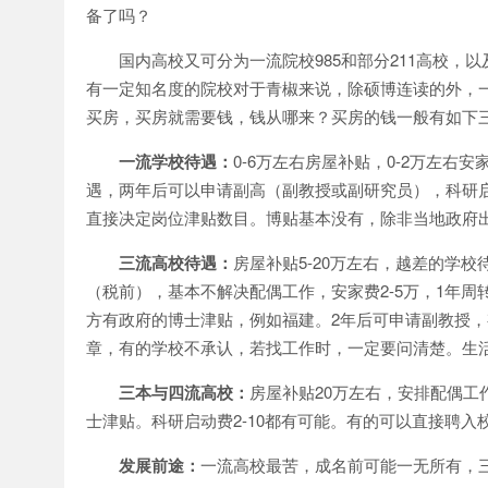
备了吗？
国内高校又可分为一流院校985和部分211高校
有一定知名度的院校对于青椒来说，除硕博连读的外，一
买房，买房就需要钱，钱从哪来？买房的钱一般有如下
一流学校待遇：
0-6万左右房屋补贴，0-2万左右
遇，两年后可以申请副高（副教授或副研究员），科研
直接决定岗位津贴数目。博贴基本没有，除非当地政府出
三流高校待遇：
房屋补贴5-20万左右，越差的学校
（税前），基本不解决配偶工作，安家费2-5万，1年周
方有政府的博士津贴，例如福建。2年后可申请副教授
章，有的学校不承认，若找工作时，一定要问清楚。生活
三本与四流高校：
房屋补贴20万左右，安排配偶工
士津贴。科研启动费2-10都有可能。有的可以直接聘
发展前途：
一流高校最苦，成名前可能一无所有，