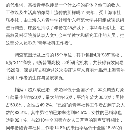
的代名词。高校青年教师是一个什么样的群体？他们的收入、
工作以及生活真的像网上流传的那样吗？ 去年，受上海市社
联委托，由上海东方青年学社和华东师范大学共同组成课题组
进行调查。课题组抽取了年龄在45岁以下，本科学历以上，在
高校及科研院所从事人文社会科学教学和研究工作的人员，把
这部分人员称为“青年社科工作者”。
调查范围涉及上海的15个单位，其中包括4所“985”高校，
5所“211”高校，4所普通高校，2所研究机构，共获得有效问卷
1528份。课题组试图通过这次实证调查来真实地揭示上海青年
社科工作者的生存与发展状况。
婚姻：
超八成已婚，未婚率低于全国水平。本次调查对象
年龄最小的为23岁，最大的为45岁，平均年龄为36.3岁；男性
占50.8%，女性占49.2%。“已婚”的青年社科工作者占到了总人
数的83.2%，其中男性的已婚率达到84.5%，女性的已婚率也
达到82.1%。与2010年全国第六次人口普查的调查资料相比，
同年龄段青年社科工作者14.8%的未婚率远低于全国18.5%的