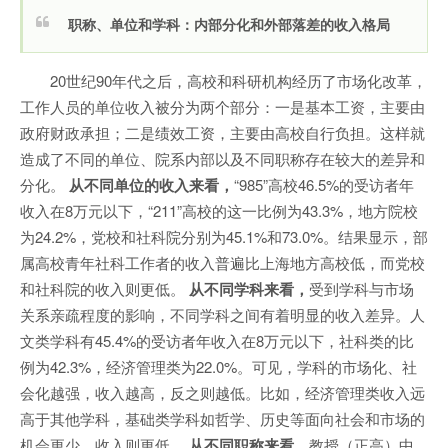
职称、单位和学科：内部分化和外部落差的收入格局
20世纪90年代之后，高校和科研机构经历了市场化改革，
工作人员的单位收入被分为两个部分：一是基本工资，主要由
政府财政承担；二是绩效工资，主要由高校自行负担。这样就
造成了不同的单位、院系内部以及不同职称存在较大的差异和
分化。
从不同单位的收入来看，
“985”高校46.5%的受访者年
收入在8万元以下，“211”高校的这一比例为43.3%，地方院校
为24.2%，党校和社科院分别为45.1%和73.0%。结果显示，部
属高校青年社科工作者的收入普遍比上海地方高校低，而党校
和社科院的收入则更低。
从不同学科来看，
受到学科与市场
关系亲疏程度的影响，不同学科之间有着明显的收入差异。人
文类学科有45.4%的受访者年收入在8万元以下，社科类的比
例为42.3%，经济管理类为22.0%。可见，学科的市场化、社
会化越强，收入越高，反之则越低。比如，经济管理类收入远
高于其他学科，基础类学科如哲学、历史等面向社会和市场的
机会更少，收入则更低。
从不同职称来看，
教授（正高）中