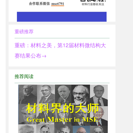
重磅推荐
重磅：材料之美，第12届材料微结构大
赛结果公布→
推荐阅读
1