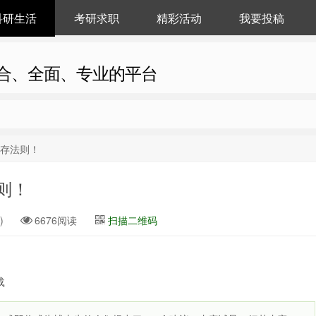
科研生活
考研求职
精彩活动
我要投稿
合、全面、专业的平台
生存法则！
则！
)
6676阅读
扫描二维码
载