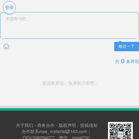
登录
畅言一下
0
共
条评论
还没有评论，快来抢沙发吧~
关于我们
-
商务合作
-
版权声明
-
投稿须知
合作联系mse_material@163.com；
QQ1248284077；微信：mse6791