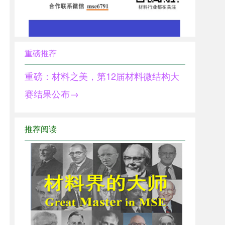
重磅推荐
重磅：材料之美，第12届材料微结构大
赛结果公布→
推荐阅读
1