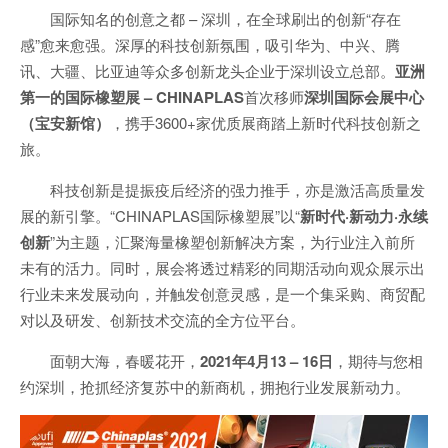
国际知名的创意之都 – 深圳，在全球刷出的创新“存在
感”愈来愈强。深厚的科技创新氛围，吸引华为、中兴、腾
讯、大疆、比亚迪等众多创新龙头企业于深圳设立总部。
亚洲
第一的国际橡塑展
– CHINAPLAS
首次移师
深圳国际会展中心
（宝安新馆）
，携手3600+家优质展商踏上新时代科技创新之
旅。
科技创新是提振疫后经济的强力推手，亦是激活高质量发
展的新引擎。“CHINAPLAS国际橡塑展”以“
新时代·新动力·永续
创新
”为主题，汇聚海量橡塑创新解决方案，为行业注入前所
未有的活力。同时，展会将透过精彩的同期活动向观众展示出
行业未来发展动向，并触发创意灵感，是一个集采购、商贸配
对以及研发、创新技术交流的全方位平台。
面朝大海，春暖花开，
2021
年4
月13 – 16
日
，期待与您相
约深圳，抢抓经济复苏中的新商机，拥抱行业发展新动力。