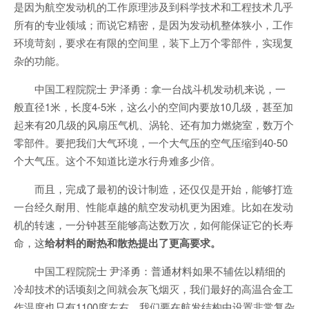
是因为航空发动机的工作原理涉及到科学技术和工程技术几乎
所有的专业领域；而说它精密，是因为发动机整体狭小，工作
环境苛刻，要求在有限的空间里，装下上万个零部件，实现复
杂的功能。
中国工程院院士 尹泽勇：拿一台战斗机发动机来说，一
般直径1米，长度4-5米，这么小的空间内要放10几级，甚至加
起来有20几级的风扇压气机、涡轮、还有加力燃烧室，数万个
零部件。要把我们大气环境，一个大气压的空气压缩到40-50
个大气压。这个不知道比逆水行舟难多少倍。
而且，完成了最初的设计制造，还仅仅是开始，能够打造
一台经久耐用、性能卓越的航空发动机更为困难。比如在发动
机的转速，一分钟甚至能够高达数万次，如何能保证它的长寿
命，这
给材料的耐热和散热提出了更高要求。
中国工程院院士 尹泽勇：普通材料如果不辅佐以精细的
冷却技术的话顷刻之间就会灰飞烟灭，我们最好的高温合金工
作温度也只有1100度左右。我们要在航发结构中设置非常复杂