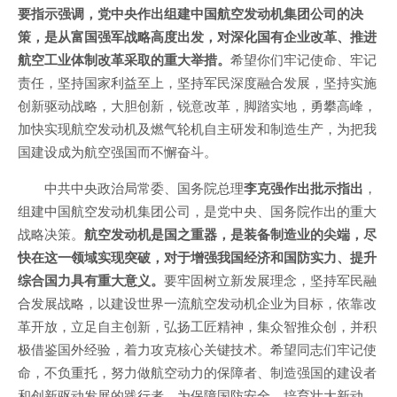
要指示强调，党中央作出组建中国航空发动机集团公司的决
策，是从富国强军战略高度出发，对深化国有企业改革、推进
航空工业体制改革采取的重大举措。
希望你们牢记使命、牢记
责任，坚持国家利益至上，坚持军民深度融合发展，坚持实施
创新驱动战略，大胆创新，锐意改革，脚踏实地，勇攀高峰，
加快实现航空发动机及燃气轮机自主研发和制造生产，为把我
国建设成为航空强国而不懈奋斗。
中共中央政治局常委、国务院总理
李克强作出批示指出
，
组建中国航空发动机集团公司，是党中央、国务院作出的重大
战略决策。
航空发动机是国之重器，是装备制造业的尖端，尽
快在这一领域实现突破，对于增强我国经济和国防实力、提升
综合国力具有重大意义。
要牢固树立新发展理念，坚持军民融
合发展战略，以建设世界一流航空发动机企业为目标，依靠改
革开放，立足自主创新，弘扬工匠精神，集众智推众创，并积
极借鉴国外经验，着力攻克核心关键技术。希望同志们牢记使
命，不负重托，努力做航空动力的保障者、制造强国的建设者
和创新驱动发展的践行者，为保障国防安全、培育壮大新动