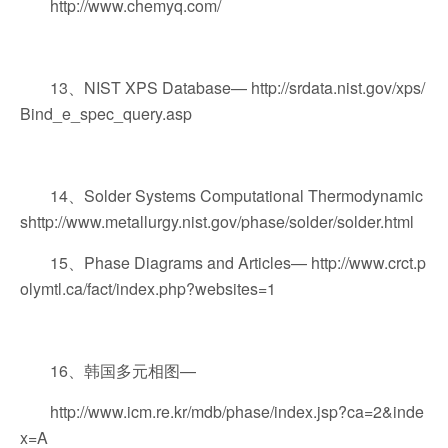
http://www.chemyq.com/
13、NIST XPS Database— http://srdata.nist.gov/xps/
Bind_e_spec_query.asp
14、Solder Systems Computational Thermodynamic
shttp://www.metallurgy.nist.gov/phase/solder/solder.html
15、Phase Diagrams and Articles— http://www.crct.p
olymtl.ca/fact/index.php?websites=1
16、韩国多元相图—
http://www.icm.re.kr/mdb/phase/index.jsp?ca=2&inde
x=A