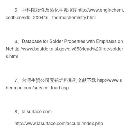
5、中科院物性及热化学数据库http://www.enginchem.
csdb.cn/sdb_2004/all_thermochemistry.html
6、Database for Solder Properties with Emphasis on
Nehttp://www.boulder.nist.gov/div853/lead%20free/solder
s.html
7、台湾生贸公司无铅焊料系列文献下载 http://www.s
henmao.com/service_load.asp
8、la surface com
http://www.lasurface.com/accueil/index.php