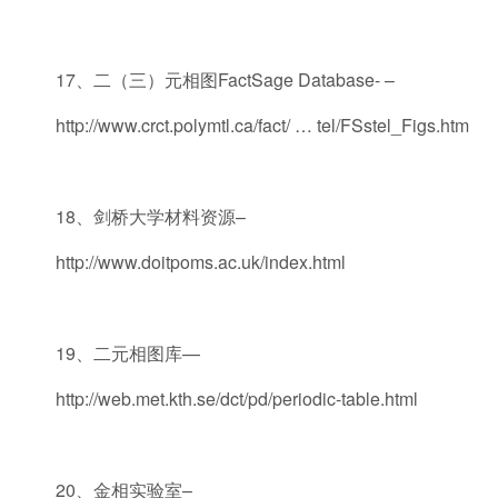
17、二（三）元相图FactSage Database- –
http://www.crct.polymtl.ca/fact/ … tel/FSstel_Figs.htm
18、剑桥大学材料资源–
http://www.doitpoms.ac.uk/index.html
19、二元相图库—
http://web.met.kth.se/dct/pd/periodic-table.html
20、金相实验室–