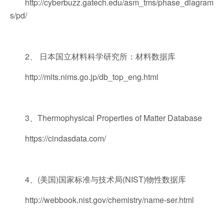
http://cyberbuzz.gatech.edu/asm_tms/phase_diagram
s/pd/
2、 日本国立材料科学研究所：材料数据库
http://mits.nims.go.jp/db_top_eng.html
3、Thermophysical Properties of Matter Database
https://cindasdata.com/
4、(美国)国家标准与技术局(NIST)物性数据库
http://webbook.nist.gov/chemistry/name-ser.html