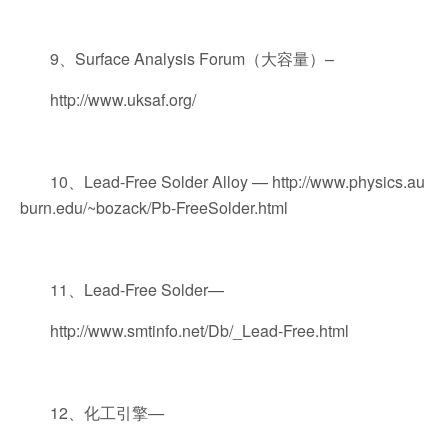
9、Surface Analysis Forum（大容量）–
http://www.uksaf.org/
10、Lead-Free Solder Alloy — http://www.physics.au
burn.edu/~bozack/Pb-FreeSolder.html
11、Lead-Free Solder—
http://www.smtinfo.net/Db/_Lead-Free.html
12、化工引擎—