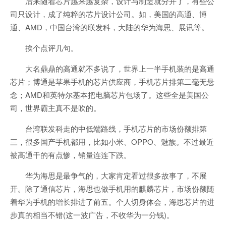
后来随着芯片越来越复杂，设计与制造就分开了，有些公
司只设计，成了纯粹的芯片设计公司。如，美国的高通、博
通、AMD，中国台湾的联发科，大陆的华为海思、展讯等。
挨个点评几句。
大名鼎鼎的高通就不多说了，世界上一半手机装的是高通
芯片；博通是苹果手机的芯片供应商，手机芯片排第二毫无悬
念；AMD和英特尔基本把电脑芯片包场了。这些全是美国公
司，世界霸主真不是吹的。
台湾联发科走的中低端路线，手机芯片的市场份额排第
三，很多国产手机都用，比如小米、OPPO、魅族。不过最近
被高通干的有点惨，销量连连下跌。
华为海思是最争气的，大家肯定看过很多故事了，不展
开。除了通信芯片，海思也做手机用的麒麟芯片，市场份额随
着华为手机的增长排进了前五。个人切身体会，海思芯片的进
步真的相当不错(这一波广告，不收华为一分钱)。