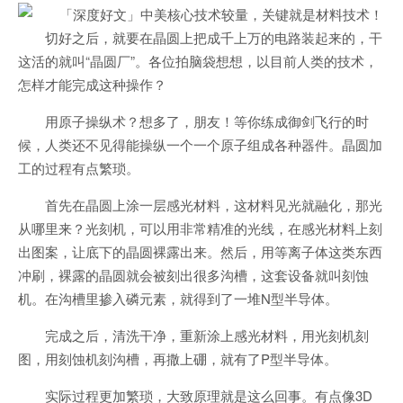
切好之后，就要在晶圆上把成千上万的电路装起来的，干
这活的就叫“晶圆厂”。各位拍脑袋想想，以目前人类的技术，
怎样才能完成这种操作？
用原子操纵术？想多了，朋友！等你练成御剑飞行的时
候，人类还不见得能操纵一个一个原子组成各种器件。晶圆加
工的过程有点繁琐。
首先在晶圆上涂一层感光材料，这材料见光就融化，那光
从哪里来？光刻机，可以用非常精准的光线，在感光材料上刻
出图案，让底下的晶圆裸露出来。然后，用等离子体这类东西
冲刷，裸露的晶圆就会被刻出很多沟槽，这套设备就叫刻蚀
机。在沟槽里掺入磷元素，就得到了一堆N型半导体。
完成之后，清洗干净，重新涂上感光材料，用光刻机刻
图，用刻蚀机刻沟槽，再撒上硼，就有了P型半导体。
实际过程更加繁琐，大致原理就是这么回事。有点像3D