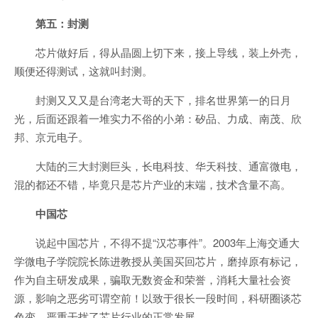
第五：封测
芯片做好后，得从晶圆上切下来，接上导线，装上外壳，
顺便还得测试，这就叫封测。
封测又又又是台湾老大哥的天下，排名世界第一的日月
光，后面还跟着一堆实力不俗的小弟：矽品、力成、南茂、欣
邦、京元电子。
大陆的三大封测巨头，长电科技、华天科技、通富微电，
混的都还不错，毕竟只是芯片产业的末端，技术含量不高。
中国芯
说起中国芯片，不得不提“汉芯事件”。2003年上海交通大
学微电子学院院长陈进教授从美国买回芯片，磨掉原有标记，
作为自主研发成果，骗取无数资金和荣誉，消耗大量社会资
源，影响之恶劣可谓空前！以致于很长一段时间，科研圈谈芯
色变，严重干扰了芯片行业的正常发展。