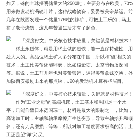
炸天，铼的全球探明储量大约2500吨，主要分布在欧美，70%
用来做发动机涡轮叶片，这种战略物资，妥妥被美帝禁运。前
几年在陕西发现一个储量176吨的铼矿，可把土工乐的，马上
拼了老命烧钱，这几年苦逼生活才有了起色。
稀土永磁体，就是用稀土做的磁铁，能一直保持磁性，用
处大大的。高品位稀土矿大多分布在中国，所以和“磁”相关的
技术，土工比美帝还能嘚瑟，比如核聚变、太空暗物质探测
等。据说，土工前几年也对美帝禁运，逼得美帝拿铼交换，外
加陕西安徽刨出来的那点铼，J20的发动机才算有些眉目。
作为“工业之母”的高端机床，土工基本和男国足一个水
平，只能仰望日本德国瑞士。材料是最大的限制之一，比如，
高速加工时，主轴和轴承摩擦产生热变形，导致主轴抬升和倾
斜，还有刀具磨损，等等，所以对加工精度要求极高的活，土
工还是望“洋”兴叹。