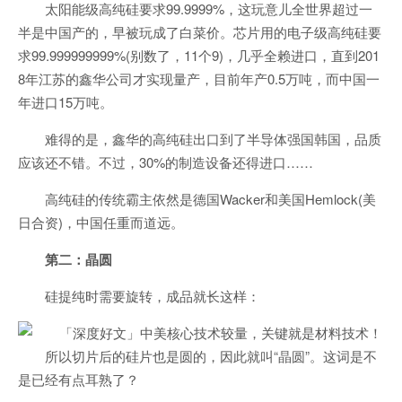
太阳能级高纯硅要求99.9999%，这玩意儿全世界超过一
半是中国产的，早被玩成了白菜价。芯片用的电子级高纯硅要
求99.999999999%(别数了，11个9)，几乎全赖进口，直到201
8年江苏的鑫华公司才实现量产，目前年产0.5万吨，而中国一
年进口15万吨。
难得的是，鑫华的高纯硅出口到了半导体强国韩国，品质
应该还不错。不过，30%的制造设备还得进口……
高纯硅的传统霸主依然是德国Wacker和美国Hemlock(美
日合资)，中国任重而道远。
第二：晶圆
硅提纯时需要旋转，成品就长这样：
所以切片后的硅片也是圆的，因此就叫“晶圆”。这词是不
是已经有点耳熟了？