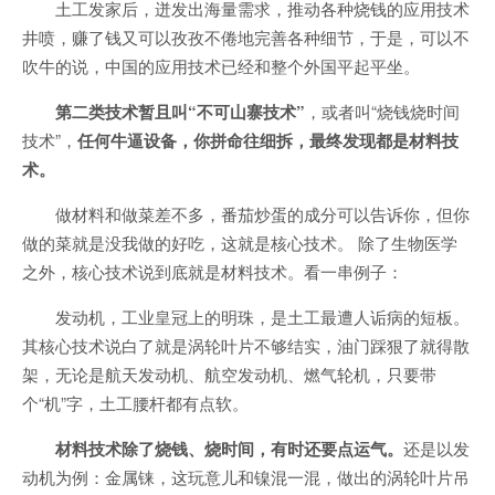
土工发家后，迸发出海量需求，推动各种烧钱的应用技术
井喷，赚了钱又可以孜孜不倦地完善各种细节，于是，可以不
吹牛的说，中国的应用技术已经和整个外国平起平坐。
第二类技术暂且叫“不可山寨技术”
，或者叫“烧钱烧时间
技术”，
任何牛逼设备，你拼命往细拆，最终发现都是材料技
术。
做材料和做菜差不多，番茄炒蛋的成分可以告诉你，但你
做的菜就是没我做的好吃，这就是核心技术。 除了生物医学
之外，核心技术说到底就是材料技术。看一串例子：
发动机，工业皇冠上的明珠，是土工最遭人诟病的短板。
其核心技术说白了就是涡轮叶片不够结实，油门踩狠了就得散
架，无论是航天发动机、航空发动机、燃气轮机，只要带
个“机”字，土工腰杆都有点软。
材料技术除了烧钱、烧时间，有时还要点运气。
还是以发
动机为例：金属铼，这玩意儿和镍混一混，做出的涡轮叶片吊