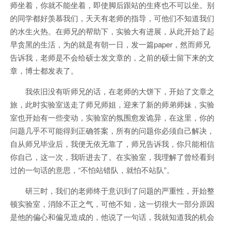
师坐着，你就不能坐着，即使脚后跟站的生疼也不可以坐。别
的同学都好羡慕我们，天天有老师的指导，可他们不知道我们
的水生火热。在师兄的帮助下，实验大有进展，从此开始了起
早贪黑的生活，为的就是有朝一日，发一篇paper，然而师兄
告诉我，老师是不会给硕士发文章的，之前的硕士留下来的文
章，博士都发表了。
我依旧没有听师兄的话，在老师的大饼下，开始了文章之
旅，此时实验室送走了师兄师姐，迎来了新的师弟师妹，实验
室也开始有一些变动，实验室的氛围愈发诡异，在这里，你的
问题几乎不可能得到正确答案，所有的问题你必须自己解决，
自从师兄毕业后，我便无依无靠了，师兄告诉我，你只能相信
你自己，这一次，我听进去了。在实验室，我理解了曾经看到
过的一句话的意思，“不怕站错队，就怕不站队”。
研三时，我们的老师终于意识到了问题的严重性，开始整
顿实验室，消除不正之气，可他不知，这一切很大一部分原因
是他的偏心和偏见造成的，他说了一句话，我就知道我的机会