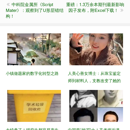
中科院金属所《Script
重磅：1.3万余本期刊最新影响
Mater》：观察到了U形层错结
因子发布，附Excel下载！
构！
小镇做题家的数字化转型之路
​人美心善女博士：从珠宝鉴定
师到材料人，支教改变了她的
人生轨迹
太经典了！研究生都容易产生
中国最”帅”院士！高考接近满