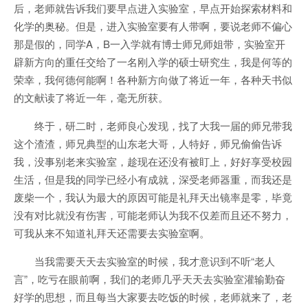
后，老师就告诉我们要早点进入实验室，早点开始探索材料和
化学的奥秘。但是，进入实验室要有人带啊，要说老师不偏心
那是假的，同学A，B一入学就有博士师兄师姐带，实验室开
辟新方向的重任交给了一名刚入学的硕士研究生，我是何等的
荣幸，我何德何能啊！各种新方向做了将近一年，各种天书似
的文献读了将近一年，毫无所获。
终于，研二时，老师良心发现，找了大我一届的师兄带我
这个渣渣，师兄典型的山东老大哥，人特好，师兄偷偷告诉
我，没事别老来实验室，趁现在还没有被盯上，好好享受校园
生活，但是我的同学已经小有成就，深受老师器重，而我还是
废柴一个，我认为最大的原因可能是礼拜天出镜率是零，毕竟
没有对比就没有伤害，可能老师认为我不仅差而且还不努力，
可我从来不知道礼拜天还需要去实验室啊。
当我需要天天去实验室的时候，我才意识到不听“老人
言”，吃亏在眼前啊，我们的老师几乎天天去实验室灌输勤奋
好学的思想，而且每当大家要去吃饭的时候，老师就来了，老