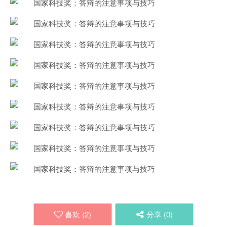
喜欢 (
2
)
分享 (
0
)