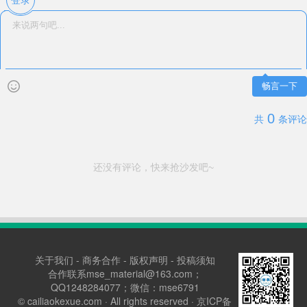
登录
畅言一下
0
共
条评论
还没有评论，快来抢沙发吧~
关于我们
-
商务合作
-
版权声明
-
投稿须知
合作联系mse_material@163.com；
QQ1248284077；微信：mse6791
©
cailiaokexue.com
· All rights reserved ·
京ICP备