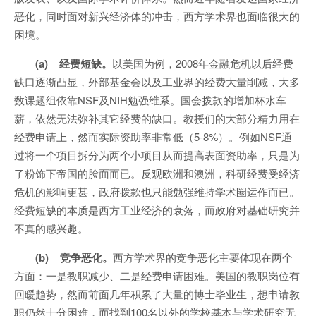
恶化，同时面对新兴经济体的冲击，西方学术界也面临很大的
困境。
(a) 经费短缺。
以美国为例，2008年金融危机以后经费
缺口逐渐凸显，外部基金会以及工业界的经费大量削减，大多
数课题组依靠NSF及NIH勉强维系。国会拨款的增加杯水车
薪，依然无法弥补其它经费的缺口。教授们的大部分精力用在
经费申请上，然而实际资助率非常低（5-8%）。例如NSF通
过将一个项目拆分为两个小项目从而提高表面资助率，只是为
了粉饰下帝国的脸面而已。反观欧洲和澳洲，科研经费受经济
危机的影响更甚，政府拨款也只能勉强维持学术圈运作而已。
经费短缺的本质是西方工业经济的衰落，而政府对基础研究并
不真的感兴趣。
(b) 竞争恶化。
西方学术界的竞争恶化主要体现在两个
方面：一是教职减少、二是经费申请困难。美国的教职岗位有
回暖趋势，然而前面几年积累了大量的博士毕业生，想申请教
职仍然十分困难，而找到100名以外的学校基本与学术研究无