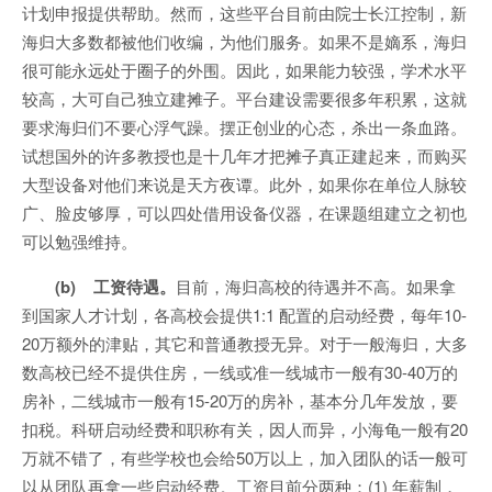
计划申报提供帮助。然而，这些平台目前由院士长江控制，新
海归大多数都被他们收编，为他们服务。如果不是嫡系，海归
很可能永远处于圈子的外围。因此，如果能力较强，学术水平
较高，大可自己独立建摊子。平台建设需要很多年积累，这就
要求海归们不要心浮气躁。摆正创业的心态，杀出一条血路。
试想国外的许多教授也是十几年才把摊子真正建起来，而购买
大型设备对他们来说是天方夜谭。此外，如果你在单位人脉较
广、脸皮够厚，可以四处借用设备仪器，在课题组建立之初也
可以勉强维持。
(b) 工资待遇。
目前，海归高校的待遇并不高。如果拿
到国家人才计划，各高校会提供1:1 配置的启动经费，每年10-
20万额外的津贴，其它和普通教授无异。对于一般海归，大多
数高校已经不提供住房，一线或准一线城市一般有30-40万的
房补，二线城市一般有15-20万的房补，基本分几年发放，要
扣税。科研启动经费和职称有关，因人而异，小海龟一般有20
万就不错了，有些学校也会给50万以上，加入团队的话一般可
以从团队再拿一些启动经费。工资目前分两种：(1) 年薪制，