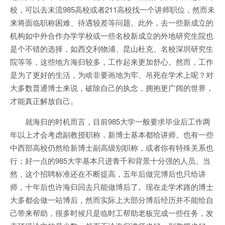
校，可以去末流985高校或者211高校找一个讲师职位，然而未
来将面临职称困难、待遇较差等问题。此外，去一些新成立的
机构如中外合作办学学校或一些名校新成立的外地研究生院也
是个不错的选择，如西交利物浦、昆山杜克、名校深圳研究生
院等等，这些地方海归较多，工作起来更加舒心。然而，工作
是为了更好的生活，为啥非要画地为牢、吊死在学术上呢？对
大多数普通博士来说，破除自己的执念，拥抱更广阔的世界，
才能真正解放自己。
就海归的时机而言，目前985大学一般要求毕业后工作两
年以上才会考虑副教授职称，新博士基本都给讲师。也有一些
中西部高校仍然给新博士副高级别职称，或者你有特殊关系也
行；好一点的985大学基本只进青千和背景十分强的人员。当
然，这个招聘标准还在不断提高，五年后做完博后也只给讲
师，十年后也许海归回去只能做博后了。现在走学术路的博士
大多都会做一站博后，然而实际上大部分博后经历并不能给自
己带来帮助，很多时候只是临时工帮助老板完成一些任务，发