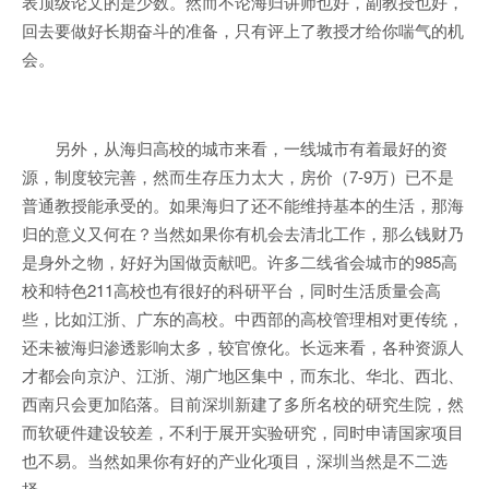
表顶级论文的是少数。然而不论海归讲师也好，副教授也好，
回去要做好长期奋斗的准备，只有评上了教授才给你喘气的机
会。
另外，从海归高校的城市来看，一线城市有着最好的资
源，制度较完善，然而生存压力太大，房价（7-9万）已不是
普通教授能承受的。如果海归了还不能维持基本的生活，那海
归的意义又何在？当然如果你有机会去清北工作，那么钱财乃
是身外之物，好好为国做贡献吧。许多二线省会城市的985高
校和特色211高校也有很好的科研平台，同时生活质量会高
些，比如江浙、广东的高校。中西部的高校管理相对更传统，
还未被海归渗透影响太多，较官僚化。长远来看，各种资源人
才都会向京沪、江浙、湖广地区集中，而东北、华北、西北、
西南只会更加陷落。目前深圳新建了多所名校的研究生院，然
而软硬件建设较差，不利于展开实验研究，同时申请国家项目
也不易。当然如果你有好的产业化项目，深圳当然是不二选
择。