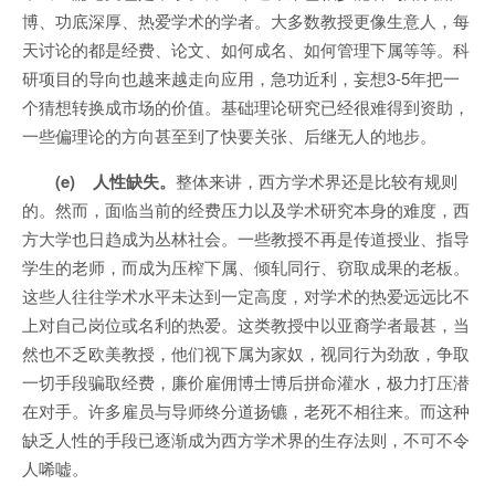
博、功底深厚、热爱学术的学者。大多数教授更像生意人，每
天讨论的都是经费、论文、如何成名、如何管理下属等等。科
研项目的导向也越来越走向应用，急功近利，妄想3-5年把一
个猜想转换成市场的价值。基础理论研究已经很难得到资助，
一些偏理论的方向甚至到了快要关张、后继无人的地步。
(e) 人性缺失。
整体来讲，西方学术界还是比较有规则
的。然而，面临当前的经费压力以及学术研究本身的难度，西
方大学也日趋成为丛林社会。一些教授不再是传道授业、指导
学生的老师，而成为压榨下属、倾轧同行、窃取成果的老板。
这些人往往学术水平未达到一定高度，对学术的热爱远远比不
上对自己岗位或名利的热爱。这类教授中以亚裔学者最甚，当
然也不乏欧美教授，他们视下属为家奴，视同行为劲敌，争取
一切手段骗取经费，廉价雇佣博士博后拼命灌水，极力打压潜
在对手。许多雇员与导师终分道扬镳，老死不相往来。而这种
缺乏人性的手段已逐渐成为西方学术界的生存法则，不可不令
人唏嘘。