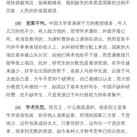
很快就被淘汰，饭碗都难保。规则缺失的本质是国家的法制不
完备、人民的价值观崩溃。
(d) 贫富不均。
中国大学里身家千万的教授很多，年入
几万的也不少。有人能力强的，管理学术通吃，外面开着公
司。有清贫教书的，为课时费拼命上课倒在讲台。然而贫富不
均并不单单体现在收入上。从科研经费分配上来说，国家的大
项目基本被山头分完，由他们再承包给手下做，而普通教授只
能争面上项目。此外，研究生的分配也是紧俏资源。在学生越
来越少，好学生出国的形势下，各路人马抢夺生源。以致于马
太效应凸显，大牛手里50个硕博生，自己都难以认全，而大部
分教授几年难招一个，副高以下基本光杆司令。中国不缺科研
经费，也不缺学生，只是资源过于向行政权力持有者集中。
(e) 学术失范。
简言之，什么都是虚的。很多院士是靠
学术造假包装、掠夺他人成果起家。所谓的国家三大奖，干货
很少，运作包装成份太大。只要你胆大，运作出一个进步奖
来，就拿到无数的资源。如今各种人才称号竞争已经白热化，