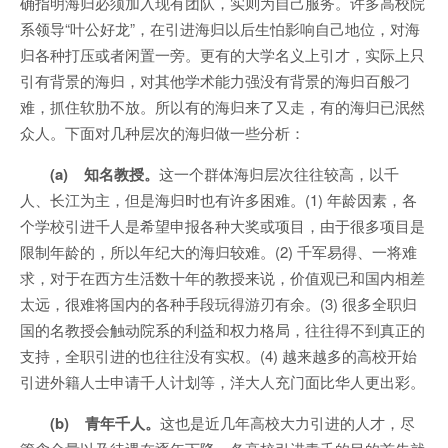
确指明海归必须加入现有团队，实则为自己服务。许多高校院
系领导“叶公好龙”，在引进海归以后生怕影响自己地位，对海
归各种打压或者闲置一旁。更有的大学名义上引才，实际上只
引有背景的海归，对其他学术能力强没有背景的海归百般刁
难，抓住软肋不放。所以有的海归来了又走，有的海归已泯然
众人。下面对几种层次的海归做一些分析：
(a) 知名教授。
这一个群体海归层次往往较高，以千
人、长江为主，但是海归时也有许多困难。(1) 年龄因素，各
个学校引进千人是希望申报各种大奖或项目，由于很多项目是
限制年龄的，所以年纪大的海归较难。(2) 千军易得、一将难
求，对于在西方生活数十年的教授来说，价值观已和国内相差
太远，很难将国内的各种手段玩得游刃有余。(3) 很多全职归
国的名教授会触动院系的利益和权力格局，往往得不到真正的
支持，全职引进的也往往没有实权。(4) 越来越多的高校开始
引进外籍人士申请千人计划等，洋大人充门面比华人更出彩。
(b) 青年千人。
这也是近几年高校大力引进的人才，尽