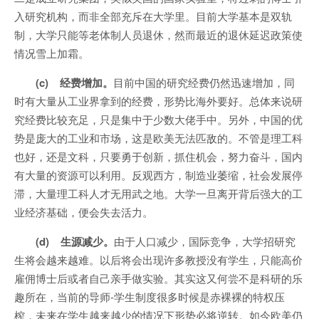
入研究机构，而非全部充斥在大学里。目前大学基本是双轨
制，大学只能等老体制人员退休，然而最近的退休延迟政策使
情况雪上加霜。
(c) 经费增加。
目前中国的研究经费仍然迅速增加，同
时有大量从工业界拿到的经费，形势比海外要好。总体来说研
究经费比较充足，只是集中于少数大佬手中。另外，中国的优
势是庞大的工业和市场，这是欧美无法匹敌的。不管是理工科
也好，还是文科，只要勇于创新，抓住机会，努力奋斗，国内
有大量的资源可以利用。反观西方，制造业萎缩，社会发展停
滞，大量理工科人才无用武之地。大学一旦离开背后强大的工
业经济基础，便会失去活力。
(d) 生源减少。
由于人口减少，国际竞争，大学招研究
生将会越来越难。以后将会出现许多教授没有学生，只能高价
雇佣博士后或者自己亲手做实验。其实这又何尝不是科研的乐
趣所在，当前的导师-学生制度很多时候是赤裸裸的特权压
榨，未来在学生越来越少的情况下形势必将逆转。如今欧美仍