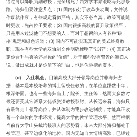
通过可以降职为副教授，完全堵死了西方学术界混吃等死那条
路。海归们要注意几点：(1) 国内仍处于改革变动期，文件说
作废就作废，有些规定看似严格，其实不必当真，政策可能随
时更改，先占位子要紧；(2) 国内很多高校的晋升政策很严，
只是用来过滤他们不想要的人，而对于想留的人有各种“破
格”规定和绿色通道；(3) 国内不可能实现真正的美式终身教
职，现在有些大学的双轨制文件明确标明了“试行”；(4) 真正决
定你晋升与否的还是你的”价值”，对于那些没有背景的海归来
说，做出成就才是你留下的理由，也是你跳槽的资本。
(d) 入仕机会。
目前高校大部分领导岗位并非海归占
据，基本是本校培养的博士留校任教的，在单位盘踞数十年，
根深蒂固。也有一些海归当上了院长、主任等，然而大多数时
候还要受其它派系大佬或资深教授掣肘。从长远来看，海归只
有最终走上领导岗位，并从体制内逐步改进制度，才能真正改
善一个单位的学术环境，提高大学的教学管理水平。然而根据
当前各大学山头栽培接班人的形势看，未来大部分海归都处于
被管理、甚至边缘化的地位。国内无知自大情绪高涨，已经过