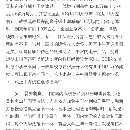
无其它任何额外工资津贴，一线城市副高约30-35万每年，税
后大约2万每月，其它地区副高约18-20万每年（税后15万左
右），教授或讲师在副高等级上加减每年6万以内；(2) 老体
制，副高年薪到手9万左右，全国差别不大，公积金、津贴、
绩效等等根据地区、专业、团队差别各异，总年收入和前面年
薪制差不多。当然，高校的隐性收入太多，但基本与普通海归
无关。纵向科研经费已经很难花了，平常的电子产品、交通、
短期出国等还可以解决；横向科研经费较为宽松。SCI论文奖
励每个学校不同，一般学校每篇根据分区仍有几千到几万的奖
励，可以私下询问同事。总体来说，在科研经费卡死的情况
下，账上工资仍在逐步提高中。
(c) 晋升制度。
目前国内高校改革为非升即走体制，还
美其名曰与国际接轨，人事权力却集中于个别领导手里，和西
方教授会投票完全不一样。基本上助理教授6年聘期，副教授3
年聘期，期间可以申请晋升。另外，国内大学的人事编制已取
消，每个大学政策不一样，有些大学三年一考核，教授考核不