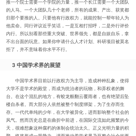
推一个院士需要一个学院的力量，推一个长江需要一个大团队
的人马。一个大团队几十个老师，所有的成果、产出、获奖都
归那个要推的人。只要他有行政权力，就能控制一帮年轻人为
他卖命。同行评议近乎笑话，一是互相打招呼，二是外行评价
内行。所以别看那些重大突破、世界领先，都是自娱自乐，拿
不出台面的玩意。如果你申请什么人才计划、科研项目被莫名
拒了，并不意味着你水平不行。
3 中国学术界的展望
中国学术界目前以行政权力为主导，造成种种乱象，使得
大学不是学术的殿堂，而成为统治者的玩物，和弄权者的舞
台。在这个混乱的地方，有蛟龙般翻云覆雨者，也有绝望后坠
楼自杀者。而大部分人依然被整个制度绑架，为了生存而生
存。一代代单纯的少年，在大学被异化，进而影响整个社会的
风气。然而历史总是在曲折中前进，在国际交流如此频繁的今
天，很难想象这种腐朽的体制会统治太久。正义光明力量的积
聚，终将形成一股势力，进而推动着学术界乃至整个社会的更