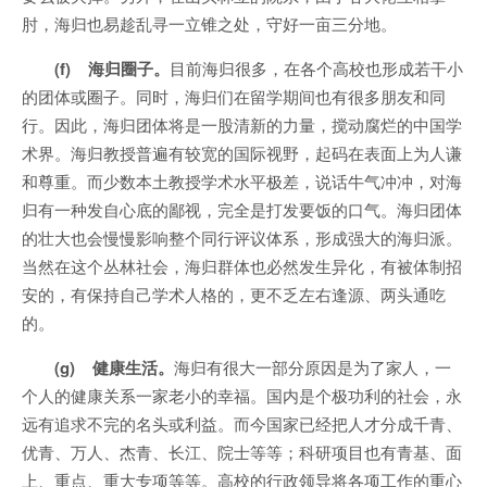
肘，海归也易趁乱寻一立锥之处，守好一亩三分地。
(f) 海归圈子。
目前海归很多，在各个高校也形成若干小
的团体或圈子。同时，海归们在留学期间也有很多朋友和同
行。因此，海归团体将是一股清新的力量，搅动腐烂的中国学
术界。海归教授普遍有较宽的国际视野，起码在表面上为人谦
和尊重。而少数本土教授学术水平极差，说话牛气冲冲，对海
归有一种发自心底的鄙视，完全是打发要饭的口气。海归团体
的壮大也会慢慢影响整个同行评议体系，形成强大的海归派。
当然在这个丛林社会，海归群体也必然发生异化，有被体制招
安的，有保持自己学术人格的，更不乏左右逢源、两头通吃
的。
(g) 健康生活。
海归有很大一部分原因是为了家人，一
个人的健康关系一家老小的幸福。国内是个极功利的社会，永
远有追求不完的名头或利益。而今国家已经把人才分成千青、
优青、万人、杰青、长江、院士等等；科研项目也有青基、面
上、重点、重大专项等等。高校的行政领导将各项工作的重心