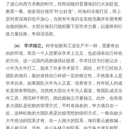
了虚心向西方求教的时代，转而动辄对普通海归们大加贬低、
教育一番。很多现任领导”叶公好龙”，对海归冷落打压，而上
层对资深海归也不放心，当然有牛海归去党校洗脑并长期考察
合格的除外。大部分海归只能积聚下层学术力量，以最终和行
政力量抗衡，争得话语权。
(e) 学术独立。
科学创新和工业生产不一样，需要有自
由的环境。而且一个人想要在学术上立足，也必须有自己特色
的方向。这一点国内高校做得比较差，学术往往为行政让步，
小牛为大牛打工，扼杀了许多学术苗子。因此，对于已经加入
团队的海归，最好保持自己科研一定的独立性，不然基本上是
学术自杀。如果团队大牛为人正直、培养有方，对年轻人的成
长是很有帮助的。当然绝大部分大牛为人霸道，将团队成员当
作工具，用完榨干即扔，因此能独立尽量独立。此外，也有很
多大团队是松散的管理方式，平时各搞各的，申大项目在一
起，这种松散的大团队将是比较理想的组织方式，一般在缺少
大牛统治的院系才有。在一人独大的院系，海归要么被收编，
要么被灭掉。另外，在山头林立的院系，由于各大佬互相掣