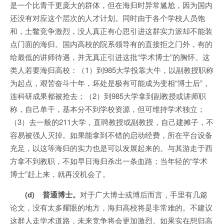
是一个比青千更庞大的群体，但在海归时异常尴尬，因为国内
还没有对应这个层次的人才计划。同时由于各个学校人员饱
和，土鳖竞争激烈，没人真正有心思引进这群实力派却不能装
点门面的海归。国内高校的院系领导有的直接拒之门外，有的
给最低的讲师待遇，并无真正引进这批“学术博士”的胸怀。这
类人若要海归高校：（1）到985大学投靠大牛，以副教授职称
为起点，艰苦奋斗十年，坏处是极有可能成为变相“博士后”，
连科研成果都被抢去；（2）到985大学拿到副教授或讲师职
称，自己单干，基本分不到学校资源，但可维持学术独立；
（3）去一般的211大学，直聘教授或副教授，自己建摊子，不
容易被强人灭掉。如果能拿到不错的启动经费，所在平台设备
充足，以这等海归的实力也是可以发展起来的。与其游走于西
方拿不到教职，不如早日海归杀出一条血路；当年轻的“学术
博士”赶上来，就再没机会了。
(d) 普通博士。
对于广大博士或博后而言，手里有几篇
论文，没有太多耀眼的地方，海归高校将是非常难的。不建议
这群人走学术道路，未来竞争将会更加激烈。如果实在想归高