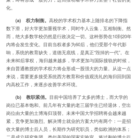
化。
(a) 权力制衡。
高校的学术权力基本上随排名的下降指
数下滑，好大学更加重视学术，同时牛人云集，互相制衡。然
而，绝大多数学校仍然是行政决定一切。这种形势在10到20年
内将会发生变化。目前当权者多为60后，他们受那个年代影
响，系统的教育缺失，道德无底线，是真正“毁掉的一代”。在
未来80后掌权，海归越来越多，学术更加与国际接轨的时候，
来自普通教授的学术权力将会形成一股强大的力量。从这一点
来说，需要更多接受系统西方教育和价值观洗礼的海归回到国
内高校工作，来逐步改善学术环境。
(b) 教职紧俏。
目前中国培养了太多的博士，而大学的
岗位已基本饱和。前几年有大量的老三届学生已经退休，空出
岗位由大量的土博海归顶替。未来中国大学招聘将会越来越
紧，竞争更加激烈。解决博士就业的方案大约有两个：一是招
收大量的博士后人员，长期作为研究职员，类似欧洲的体系；
二是成立研究集团，类似美国的国家实验室，将过剩的博士引