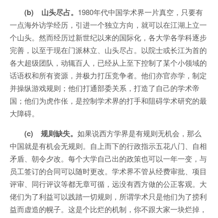
(b) 山头尽占。
1980年代中国学术界一片真空，只要有
一点海外访学经历，引进一个独立方向，就可以在江湖上立一
个山头。然而经历过新世纪以来的国际化，各大学各学科逐步
完善，以至于现在门派林立、山头尽占。以院士或长江为首的
各大超级团队，动辄百人，已经从上至下控制了某个小领域的
话语权和所有资源，并极力打压竞争者。他们亦官亦学，制定
并操纵游戏规则；他们打通部委关系，打造了自己的学术帝
国；他们为虎作伥，是控制学术界的打手和阻碍学术研究的最
大障碍。
(c) 规则缺失。
如果说西方学界是有规则无机会，那么
中国就是有机会无规则。自上而下的行政指示五花八门、自相
矛盾、朝令夕改。每个大学自己出的政策也可以一年一变，与
员工签订的合同可以随时更改。学术界不管从经费审批、项目
评审、同行评议等都无章可循，远没有西方做的公正客观。大
佬们为了利益可以践踏一切规则，所谓学术只是他们为了捞利
益而虚造的幌子。这是个比烂的机制，你不跟大家一块烂掉，