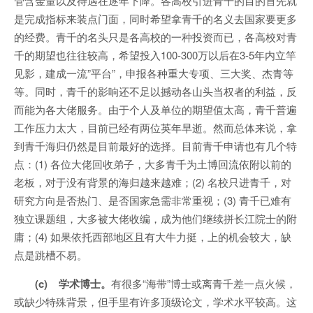
管含金量以及待遇在逐年下降。各高校引进青千的目的首先就
是完成指标来装点门面，同时希望拿青千的名义去国家要更多
的经费。青千的名头只是各高校的一种投资而已，各高校对青
千的期望也往往较高，希望投入100-300万以后在3-5年内立竿
见影，建成一流”平台”，申报各种重大专项、三大奖、杰青等
等。同时，青千的影响还不足以撼动各山头当权者的利益，反
而能为各大佬服务。由于个人及单位的期望值太高，青千普遍
工作压力太大，目前已经有两位英年早逝。然而总体来说，拿
到青千海归仍然是目前最好的选择。目前青千申请也有几个特
点：(1) 各位大佬回收弟子，大多青千为土博回流依附以前的
老板，对于没有背景的海归越来越难；(2) 名校只进青千，对
研究方向是否热门、是否国家急需非常重视；(3) 青千已难有
独立课题组，大多被大佬收编，成为他们继续拼长江院士的附
庸；(4) 如果依托西部地区且有大牛力挺，上的机会较大，缺
点是跳槽不易。
(c) 学术博士。
有很多“海带”博士或离青千差一点火候，
或缺少特殊背景，但手里有许多顶级论文，学术水平较高。这