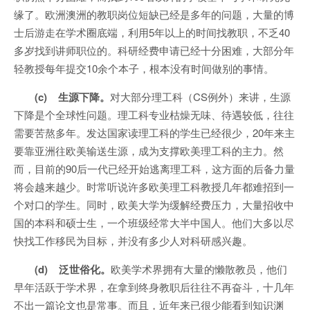
缘了。欧洲澳洲的教职岗位短缺已经是多年的问题，大量的博
士后游走在学术圈底端，利用5年以上的时间找教职，不乏40
多岁找到讲师职位的。科研经费申请已经十分困难，大部分年
轻教授每年提交10余个本子，根本没有时间做别的事情。
(c) 生源下降。
对大部分理工科（CS例外）来讲，生源
下降是个全球性问题。理工科专业枯燥无味、待遇较低，往往
需要苦熬多年。发达国家读理工科的学生已经很少，20年来主
要靠亚洲往欧美输送生源，成为支撑欧美理工科的主力。然
而，目前的90后一代已经开始逃离理工科，这方面的后备力量
将会越来越少。时常听说许多欧美理工科教授几年都难招到一
个对口的学生。同时，欧美大学为缓解经费压力，大量招收中
国的本科和硕士生，一个班级经常大半中国人。他们大多以尽
快找工作移民为目标，并没有多少人对科研感兴趣。
(d) 泛世俗化。
欧美学术界拥有大量的懒散教员，他们
早年活跃于学术界，在拿到终身教职后往往不再奋斗，十几年
不出一篇论文也是常事。而且，近年来已很少能看到知识渊